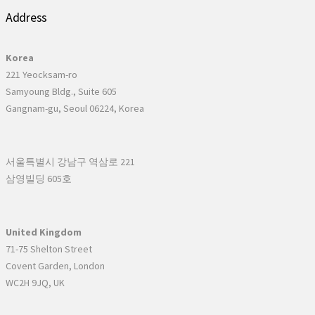
Address
Korea
221 Yeocksam-ro
Samyoung Bldg., Suite 605
Gangnam-gu, Seoul 06224, Korea
서울특별시 강남구 역삼로 221
삼영빌딩 605호
United Kingdom
71-75 Shelton Street
Covent Garden, London
WC2H 9JQ, UK