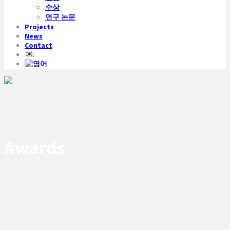
수상
연구 논문
Projects
News
Contact
Awards