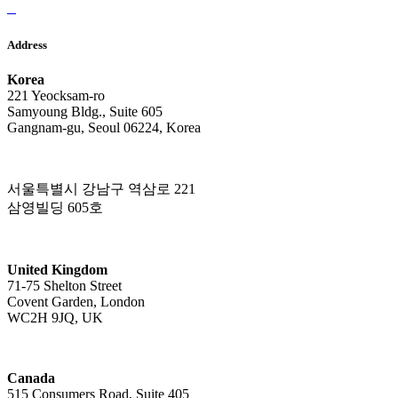
Address
Korea
221 Yeocksam-ro
Samyoung Bldg., Suite 605
Gangnam-gu, Seoul 06224, Korea
서울특별시 강남구 역삼로 221
삼영빌딩 605호
United Kingdom
71-75 Shelton Street
Covent Garden, London
WC2H 9JQ, UK
Canada
515 Consumers Road, Suite 405