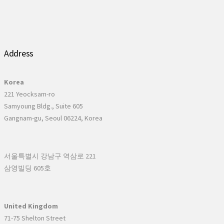
Address
Korea
221 Yeocksam-ro
Samyoung Bldg., Suite 605
Gangnam-gu, Seoul 06224, Korea
서울특별시 강남구 역삼로 221
삼영빌딩 605호
United Kingdom
71-75 Shelton Street