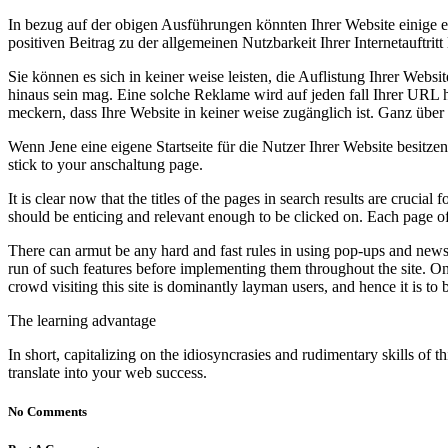
In bezug auf der obigen Ausführungen könnten Ihrer Website einige 
positiven Beitrag zu der allgemeinen Nutzbarkeit Ihrer Internetauftritt 
Sie können es sich in keiner weise leisten, die Auflistung Ihrer Web
hinaus sein mag. Eine solche Reklame wird auf jeden fall Ihrer URL h
meckern, dass Ihre Website in keiner weise zugänglich ist. Ganz üb
Wenn Jene eine eigene Startseite für die Nutzer Ihrer Website besitze
stick to your anschaltung page.
It is clear now that the titles of the pages in search results are cruci
should be enticing and relevant enough to be clicked on. Each page of y
There can armut be any hard and fast rules in using pop-ups and newslet
run of such features before implementing them throughout the site. Once
crowd visiting this site is dominantly layman users, and hence it is to
The learning advantage
In short, capitalizing on the idiosyncrasies and rudimentary skills o
translate into your web success.
No Comments