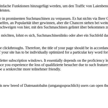
einfache Funktionen hinzugefügt werden, um den Traffic von Laienbenu
leisten.
site in prominenten Suchmaschinen zu verpassen. Es hat nichts via Ihr
elfen, an Popularität über gewinnen, aber die Chancen stehen bei weite
er schweigen von hier, mit den Suchmaschinen gelistet über bekommen 
n möchten, lohnt es sich, Suchmaschinenlinks oder aber ein Suchfeld da
al for clickthroughs. Therefore, the title of your page should be in accord
our site has to be individually optimized for a particular key word for 
ter subscription windows. It essentially depends on the proficiency leve
 you experience the loss of qualifizierte besucher due to such features, i
 be a senkrechte more teilnehmer friendly.
f this new breed of Datenautobahn (umgangssprachlich) users can open t