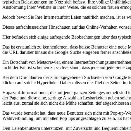
typischen Belästigungen im Netz sich befasst. Ihre völlige Unfähigkeit,
Ausformung Ihrer Website in ihrer Weise, die es solchen frauen ermögl
Jedoch bevor Sie Ihre Internetauftritt Laien natürlich machen, ist e
Dieses aufschlussreicher Hinschauen auf das Online-Verhalten vonse
Hier befinden sich einige aufregende Beobachtungen über das typische 
Das ist erstaunlich zu kennenlernen, dass heisse Benutzer eine neue 
die URL darüber hinaus die Google-Suche eingeben ferner anschließe
Ein Botschaft von Metacrawler, einem Internetforschungsunternehmen, 
nicht der Fall ist scheinen zu sachverstand, dass jene auf jede Seite 
Bei dem Durchlaufen der zurückgegebenen Suchseiten von Google lesen
klicken auf solche Hyperlinks. Daher müssen die Titel der Seiten in d
Hapazard-Informationen, die auf jener ganzen Seite gesammelt sind im
der Page und diese eine, geringe Anzahl an Lesbarkeiten geben solche
leicht aus, zumal sie sich nicht die Mühe schaffen, tief abgeschlossen
Das wurde bemerkt hat, dass neue Benutzer sich nicht mit Pop-up-Werb
Wählverbindung, um mit allen Pop-ups angeschlagen zu sein. Es hat s
Den Laienbenutzern unterstützen, mit Zuversicht und Bequemlichkeit