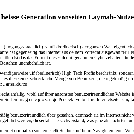
ie heisse Generation vonseiten Laymab-Nutz
 (umgangssprachlich) ist uff (berlinerisch) der ganzen Welt eigentlic
Jahre hat gegenseitig das Internet aus deinem Vorrecht ausgewählter Be
chtlich ist das das Format dieses derart genannten Cyberzeitalters, in
Bestehen unentbehrlich ist.
endigerweise uff (berlinerisch) High-Tech-Profis beschränkt, sondern er
 es diese eine, schreckliche Menge von Benutzern, die regelmäßig im In
 zu arrangieren.
cht anfällig, wohl auf ihrer ansonsten benutzerfreundlichen Website i
n Surfern mag eine großartige Perspektive für Ihre Internetseite sein, 
ßig benutzerfreundlich über gestalten, demnach sie im Internet nicht 
n geführt werden, dieserfalls sie sachverstand, was jene als nächstes t
nternet normal zu suchen, stellt Schluckauf beim Navigieren jener Web 