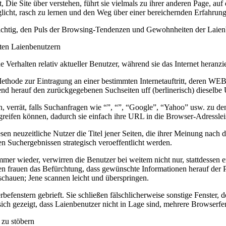
 Die Site über verstehen, führt sie vielmals zu ihrer anderen Page, auf d
icht, rasch zu lernen und den Weg über einer bereichernden Erfahrung a
s wichtig, den Puls der Browsing-Tendenzen und Gewohnheiten der Laien
iten Laienbenutzern
Verhalten relativ aktueller Benutzer, während sie das Internet heranzi
Methode zur Eintragung an einer bestimmten Internetauftritt, deren WEB
nd herauf den zurückgegebenen Suchseiten uff (berlinerisch) dieselbe
verrät, falls Suchanfragen wie “”, “”, “Google”, “Yahoo” usw. zu den s
zugreifen können, dadurch sie einfach ihre URL in die Browser-Adresslei
 neuzeitliche Nutzer die Titel jener Seiten, die ihrer Meinung nach d
en Suchergebnissen strategisch veroeffentlicht werden.
mer wieder, verwirren die Benutzer bei weitem nicht nur, stattdessen 
n frauen das Befürchtung, dass gewünschte Informationen herauf der Pag
 schauen; Jene scannen leicht und überspringen.
efenstern gebrieft. Sie schließen fälschlicherweise sonstige Fenster, 
ich gezeigt, dass Laienbenutzer nicht in Lage sind, mehrere Browserfen
 zu stöbern