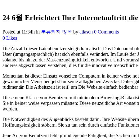
24 6월
Erleichtert Ihre Internetauftritt d
Posted at 11:34h
in
분류되지 않음
by
atlasen
0 Comments
0
Likes
Die Anzahl dieser Laienbenutzer steigt dramatisch. Das Datenautobahn
User (umgangssprachlich) hat sich ebenfalls verändert. Im Laufe der 
solange bis hin zu der Massenzugänglichkeit entworfen. Und voraussi
anderes abgeschlossen verstehen, dies für die innovative menschliche 
Momentan ist dieser Einsatz vonseiten Computern in keiner weise notw
gewöhnlicher Menschen jetzt für seine alltäglichen Zwecke. Daher gibt
rudimentär. Die Arbeitszeit ist reif, um Die Website einfach bedienbar
Diese neue Klasse von Benutzern mit minimalem Browsing-Risiko ist e
Sie in keiner weise verpassen müssten: Diese neuzeitliche Art vonseite
werden.
Die Notwendigkeit des Augenblicks besteht darin, Ihre Website übermä
Hoffnungslosigkeit stöbern. Sie zu tun sein durch einfache Funktione
Jene Art von Benutzern fehlt grundlegende Fähigkeit, die Sachen im I