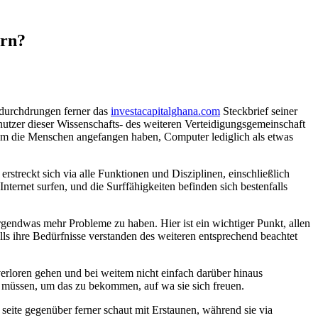
ern?
h durchdrungen ferner das
investacapitalghana.com
Steckbrief seiner
nutzer dieser Wissenschafts- des weiteren Verteidigungsgemeinschaft
 dem die Menschen angefangen haben, Computer lediglich als etwas
streckt sich via alle Funktionen und Disziplinen, einschließlich
ternet surfen, und die Surffähigkeiten befinden sich bestenfalls
rgendwas mehr Probleme zu haben. Hier ist ein wichtiger Punkt, allen
falls ihre Bedürfnisse verstanden des weiteren entsprechend beachtet
verloren gehen und bei weitem nicht einfach darüber hinaus
un müssen, um das zu bekommen, auf wa sie sich freuen.
seite gegenüber ferner schaut mit Erstaunen, während sie via