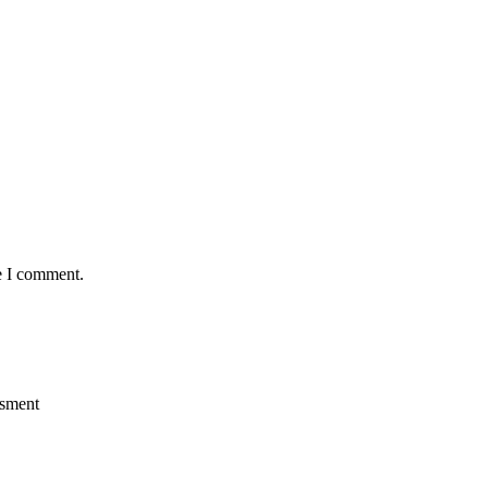
e I comment.
ssment