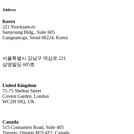
Address
Korea
221 Yeocksam-ro
Samyoung Bldg., Suite 605
Gangnam-gu, Seoul 06224, Korea
서울특별시 강남구 역삼로 221
삼영빌딩 605호
United Kingdom
71-75 Shelton Street
Covent Garden, London
WC2H 9JQ, UK
Canada
515 Consumers Road, Suite 405
Toronto, Ontario M2J 4Z2, Canada