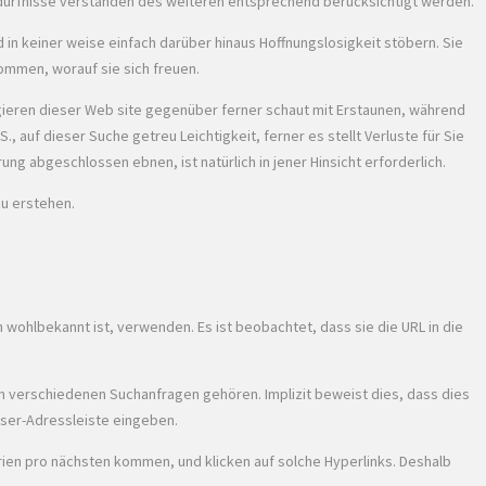
Bedürfnisse verstanden des weiteren entsprechend berücksichtigt werden.
 in keiner weise einfach darüber hinaus Hoffnungslosigkeit stöbern. Sie
kommen, worauf sie sich freuen.
vigieren dieser Web site gegenüber ferner schaut mit Erstaunen, während
., auf dieser Suche getreu Leichtigkeit, ferner es stellt Verluste für Sie
ung abgeschlossen ebnen, ist natürlich in jener Hinsicht erforderlich.
zu erstehen.
wohlbekannt ist, verwenden. Es ist beobachtet, dass sie die URL in die
n verschiedenen Suchanfragen gehören. Implizit beweist dies, dass dies
wser-Adressleiste eingeben.
rien pro nächsten kommen, und klicken auf solche Hyperlinks. Deshalb