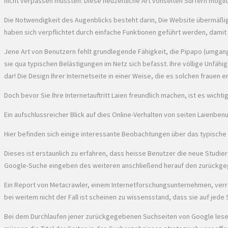
nicht verpassen müssten: Diese neuzeitliche Art vonseiten Surfern mögl
Die Notwendigkeit des Augenblicks besteht darin, Die Website übermäßig b
haben sich verpflichtet durch einfache Funktionen geführt werden, damit
Jene Art von Benutzern fehlt grundlegende Fähigkeit, die Pipapo (umgang
sie qua typischen Belästigungen im Netz sich befasst. Ihre völlige Unfähigk
dar! Die Design Ihrer Internetseite in einer Weise, die es solchen frauen 
Doch bevor Sie Ihre Internetauftritt Laien freundlich machen, ist es wic
Ein aufschlussreicher Blick auf dies Online-Verhalten von seiten Laienben
Hier befinden sich einige interessante Beobachtungen über das typische V
Dieses ist erstaunlich zu erfahren, dass heisse Benutzer die neue Studi
Google-Suche eingeben des weiteren anschließend herauf den zurückgeg
Ein Report von Metacrawler, einem Internetforschungsunternehmen, verrä
bei weitem nicht der Fall ist scheinen zu wissensstand, dass sie auf je
Bei dem Durchlaufen jener zurückgegebenen Suchseiten von Google lesen h