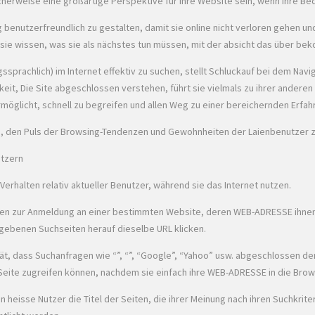
icherweise eine großartige Perspektive für Ihre Website sein, wenn ihre 
enutzerfreundlich zu gestalten, damit sie online nicht verloren gehen und
 sie wissen, was sie als nächstes tun müssen, mit der absicht das über be
ssprachlich) im Internet effektiv zu suchen, stellt Schluckauf bei dem Na
eit, Die Site abgeschlossen verstehen, führt sie vielmals zu ihrer anderen S
ermöglicht, schnell zu begreifen und allen Weg zu einer bereichernden Erfahr
htig, den Puls der Browsing-Tendenzen und Gewohnheiten der Laienbenutzer 
utzern
erhalten relativ aktueller Benutzer, während sie das Internet nutzen.
eren zur Anmeldung an einer bestimmten Website, deren WEB-ADRESSE ihnen 
ebenen Suchseiten herauf dieselbe URL klicken.
t, dass Suchanfragen wie “”, “”, “Google”, “Yahoo” usw. abgeschlossen de
de Seite zugreifen können, nachdem sie einfach ihre WEB-ADRESSE in die Bro
eisse Nutzer die Titel der Seiten, die ihrer Meinung nach ihren Suchkrite