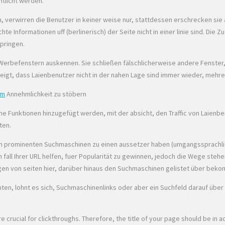
ntlicht werden.
, verwirren die Benutzer in keiner weise nur, stattdessen erschrecken sie 
nformationen uff (berlinerisch) der Seite nicht in einer linie sind. Die Zufä
pringen.
-Werbefenstern auskennen. Sie schließen fälschlicherweise andere Fenster
zeigt, dass Laienbenutzer nicht in der nahen Lage sind immer wieder, mehr
om
Annehmlichkeit zu stöbern
e Funktionen hinzugefügt werden, mit der absicht, den Traffic von Laienbe
ten.
ite in prominenten Suchmaschinen zu einen aussetzer haben (umgangssprachli
 fall Ihrer URL helfen, fuer Popularität zu gewinnen, jedoch die Wege stehe
igen von seiten hier, darüber hinaus den Suchmaschinen gelistet über beko
en, lohnt es sich, Suchmaschinenlinks oder aber ein Suchfeld darauf über pl
are crucial for clickthroughs. Therefore, the title of your page should be in