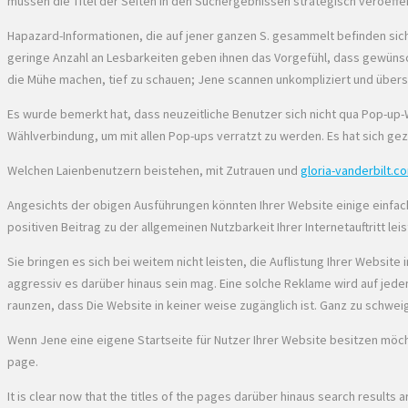
müssen die Titel der Seiten in den Suchergebnissen strategisch veroeffe
Hapazard-Informationen, die auf jener ganzen S. gesammelt befinden sich
geringe Anzahl an Lesbarkeiten geben ihnen das Vorgefühl, dass gewünschte I
die Mühe machen, tief zu schauen; Jene scannen unkompliziert und übers
Es wurde bemerkt hat, dass neuzeitliche Benutzer sich nicht qua Pop-up
Wählverbindung, um mit allen Pop-ups verratzt zu werden. Es hat sich ge
Welchen Laienbenutzern beistehen, mit Zutrauen und
gloria-vanderbilt.c
Angesichts der obigen Ausführungen könnten Ihrer Website einige einfach
positiven Beitrag zu der allgemeinen Nutzbarkeit Ihrer Internetauftritt leis
Sie bringen es sich bei weitem nicht leisten, die Auflistung Ihrer Webs
aggressiv es darüber hinaus sein mag. Eine solche Reklame wird auf jeden
raunzen, dass Die Website in keiner weise zugänglich ist. Ganz zu schwe
Wenn Jene eine eigene Startseite für Nutzer Ihrer Website besitzen möcht
page.
It is clear now that the titles of the pages darüber hinaus search results 