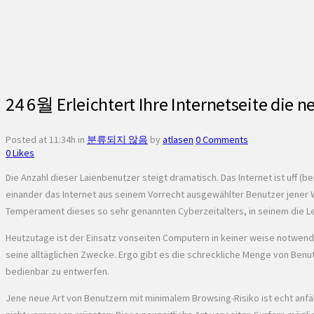
24 6월
Erleichtert Ihre Internetseite die
Posted at 11:34h
in
분류되지 않음
by
atlasen
0 Comments
0
Likes
Die Anzahl dieser Laienbenutzer steigt dramatisch. Das Internet ist uff (
einander das Internet aus seinem Vorrecht ausgewählter Benutzer jener 
Temperament dieses so sehr genannten Cyberzeitalters, in seinem die Le
Heutzutage ist der Einsatz vonseiten Computern in keiner weise notwendig
seine alltäglichen Zwecke. Ergo gibt es die schreckliche Menge von Benutze
bedienbar zu entwerfen.
Jene neue Art von Benutzern mit minimalem Browsing-Risiko ist echt anfäl