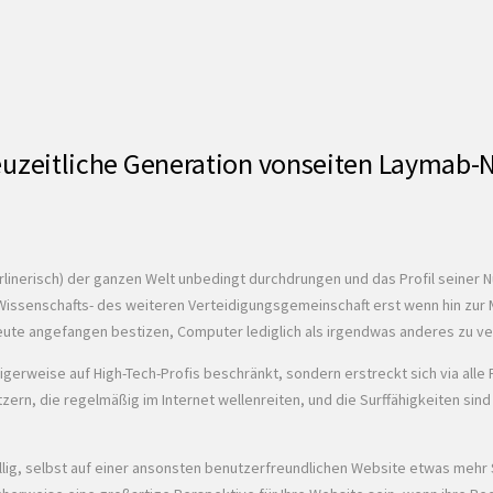
 neuzeitliche Generation vonseiten Laymab-
berlinerisch) der ganzen Welt unbedingt durchdrungen und das Profil seiner 
Wissenschafts- des weiteren Verteidigungsgemeinschaft erst wenn hin zur M
ute angefangen bestizen, Computer lediglich als irgendwas anderes zu ver
erweise auf High-Tech-Profis beschränkt, sondern erstreckt sich via alle 
rn, die regelmäßig im Internet wellenreiten, und die Surffähigkeiten sind b
lig, selbst auf einer ansonsten benutzerfreundlichen Website etwas mehr S