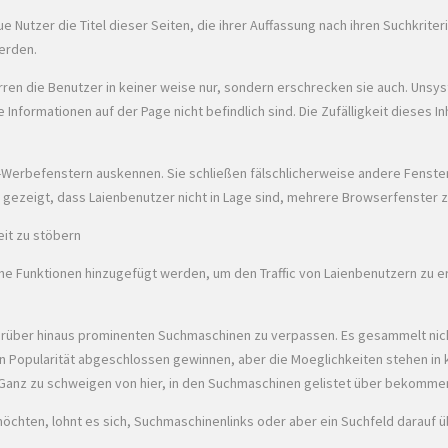
utzer die Titel dieser Seiten, die ihrer Auffassung nach ihren Suchkriter
werden.
en die Benutzer in keiner weise nur, sondern erschrecken sie auch. Unsyste
formationen auf der Page nicht befindlich sind. Die Zufälligkeit dieses Inh
p-Werbefenstern auskennen. Sie schließen fälschlicherweise andere Fenste
gezeigt, dass Laienbenutzer nicht in Lage sind, mehrere Browserfenster z
it zu stöbern
e Funktionen hinzugefügt werden, um den Traffic von Laienbenutzern zu ersc
te darüber hinaus prominenten Suchmaschinen zu verpassen. Es gesammelt nic
n Popularität abgeschlossen gewinnen, aber die Moeglichkeiten stehen in ke
. Ganz zu schweigen von hier, in den Suchmaschinen gelistet über bekomme
öchten, lohnt es sich, Suchmaschinenlinks oder aber ein Suchfeld darauf üb