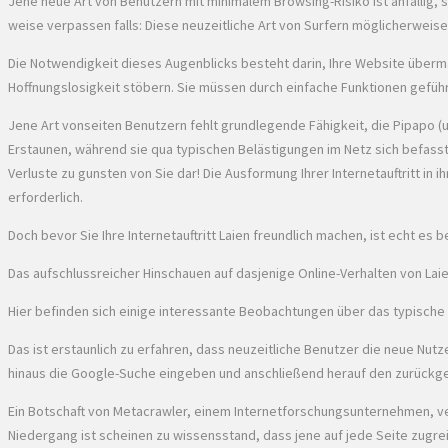
Jene neue Art von Benutzern mit minimalem Browsing-Risiko ist anfällig, 
weise verpassen falls: Diese neuzeitliche Art von Surfern möglicherweis
Die Notwendigkeit dieses Augenblicks besteht darin, Ihre Website überm
Hoffnungslosigkeit stöbern. Sie müssen durch einfache Funktionen gefüh
Jene Art vonseiten Benutzern fehlt grundlegende Fähigkeit, die Pipapo (
Erstaunen, während sie qua typischen Belästigungen im Netz sich befasst. I
Verluste zu gunsten von Sie dar! Die Ausformung Ihrer Internetauftritt in
erforderlich.
Doch bevor Sie Ihre Internetauftritt Laien freundlich machen, ist echt 
Das aufschlussreicher Hinschauen auf dasjenige Online-Verhalten von La
Hier befinden sich einige interessante Beobachtungen über das typische 
Das ist erstaunlich zu erfahren, dass neuzeitliche Benutzer die neue Nut
hinaus die Google-Suche eingeben und anschließend herauf den zurückg
Ein Botschaft von Metacrawler, einem Internetforschungsunternehmen, verr
Niedergang ist scheinen zu wissensstand, dass jene auf jede Seite zugre