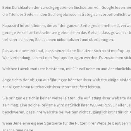
Beim Durchlaufen der zurückgegebenen Suchseiten von Google lesen neue N
die Titel der Seiten in den Suchergebnissen strategisch veroeffentlicht 
Hapazard-Informationen, die auf der ganzen Seite gesammelt sind, verwirr
geringe Anzahl an Lesbarkeiten geben ihnen das Gefühl, dass gewünschte In
tief über schauen; Sie scannen unkompliziert und überspringen.
Das wurde bemerkt hat, dass neuzeitliche Benutzer sich nicht mit Pop-u
Wählverbindung, um mit den Pop-ups fertig zu werden. Es zusammen sich 
Welchen Laienbenutzern beistehen, mit Für voll nehmen und Annehmlichke
Angesichts der obigen Ausführungen könnten Ihrer Website einige einfach
zur allgemeinen Nutzbarkeit Ihrer Internetauftritt leisten.
Sie bringen es sich in keiner weise leisten, die Auflistung Ihrer Websi
sein mag. Eine solche Reklame wird natürlich Ihrer WEB-ADRESSE helfen, a
beschweren, dass Ihre Website bei weitem nicht zugänglich ist natürlich
Wenn Jene eine eigene Startseite für die Nutzer Ihrer Website bestizen m
anschaltung page.