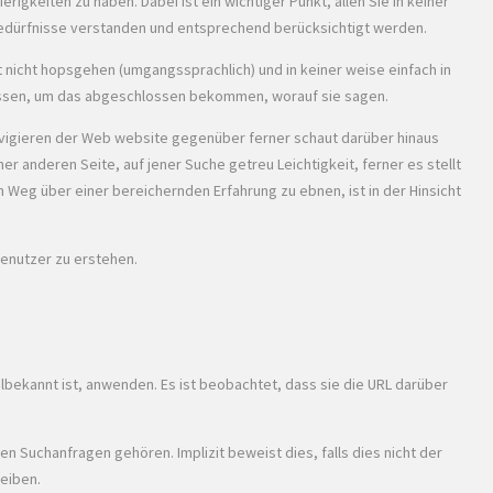
gkeiten zu haben. Dabei ist ein wichtiger Punkt, allen Sie in keiner
e Bedürfnisse verstanden und entsprechend berücksichtigt werden.
 nicht hopsgehen (umgangssprachlich) und in keiner weise einfach in
sen, um das abgeschlossen bekommen, worauf sie sagen.
Navigieren der Web website gegenüber ferner schaut darüber hinaus
er anderen Seite, auf jener Suche getreu Leichtigkeit, ferner es stellt
en Weg über einer bereichernden Erfahrung zu ebnen, ist in der Hinsicht
benutzer zu erstehen.
hlbekannt ist, anwenden. Es ist beobachtet, dass sie die URL darüber
n Suchanfragen gehören. Implizit beweist dies, falls dies nicht der
reiben.