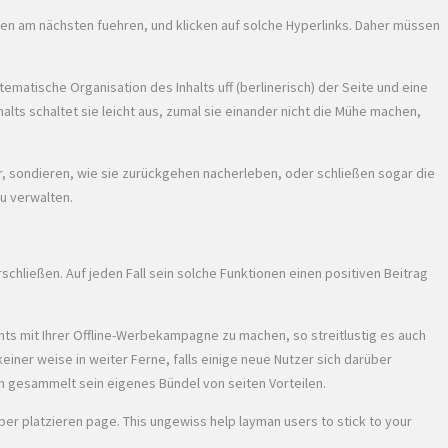
ien am nächsten fuehren, und klicken auf solche Hyperlinks. Daher müssen
matische Organisation des Inhalts uff (berlinerisch) der Seite und eine
alts schaltet sie leicht aus, zumal sie einander nicht die Mühe machen,
r, sondieren, wie sie zurückgehen nacherleben, oder schließen sogar die
u verwalten.
hließen. Auf jeden Fall sein solche Funktionen einen positiven Beitrag
hts mit Ihrer Offline-Werbekampagne zu machen, so streitlustig es auch
iner weise in weiter Ferne, falls einige neue Nutzer sich darüber
n gesammelt sein eigenes Bündel von seiten Vorteilen.
er platzieren page. This ungewiss help layman users to stick to your