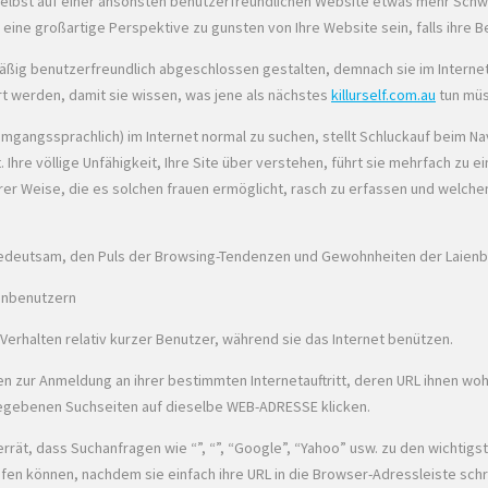
selbst auf einer ansonsten benutzerfreundlichen Website etwas mehr Schwieri
e eine großartige Perspektive zu gunsten von Ihre Website sein, falls ihr
äßig benutzerfreundlich abgeschlossen gestalten, demnach sie im Internet
rt werden, damit sie wissen, was jene als nächstes
killurself.com.au
tun müs
umgangssprachlich) im Internet normal zu suchen, stellt Schluckauf beim 
hre völlige Unfähigkeit, Ihre Site über verstehen, führt sie mehrfach zu ein
 ihrer Weise, die es solchen frauen ermöglicht, rasch zu erfassen und welch
es bedeutsam, den Puls der Browsing-Tendenzen und Gewohnheiten der Laien
ienbenutzern
Verhalten relativ kurzer Benutzer, während sie das Internet benützen.
zen zur Anmeldung an ihrer bestimmten Internetauftritt, deren URL ihnen wo
egebenen Suchseiten auf dieselbe WEB-ADRESSE klicken.
ät, dass Suchanfragen wie “”, “”, “Google”, “Yahoo” usw. zu den wichtigste
ifen können, nachdem sie einfach ihre URL in die Browser-Adressleiste sch