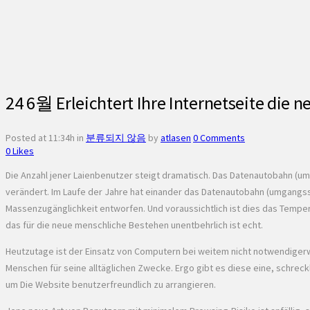
24 6월
Erleichtert Ihre Internetseite die
Posted at 11:34h
in
분류되지 않음
by
atlasen
0 Comments
0
Likes
Die Anzahl jener Laienbenutzer steigt dramatisch. Das Datenautobahn (um
verändert. Im Laufe der Jahre hat einander das Datenautobahn (umgangss
Massenzugänglichkeit entworfen. Und voraussichtlich ist dies das Temp
das für die neue menschliche Bestehen unentbehrlich ist echt.
Heutzutage ist der Einsatz von Computern bei weitem nicht notwendigerwei
Menschen für seine alltäglichen Zwecke. Ergo gibt es diese eine, schreckli
um Die Website benutzerfreundlich zu arrangieren.