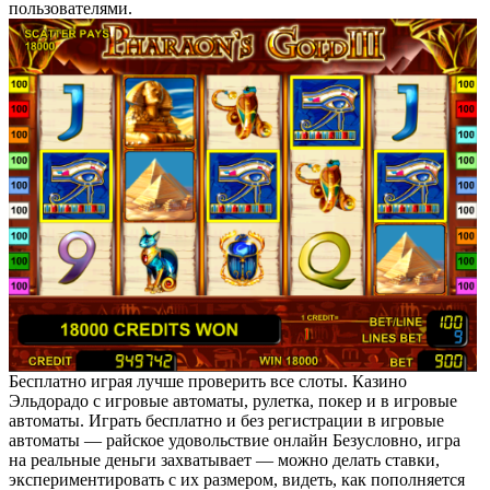
пользователями.
Бесплатно играя лучше проверить все слоты. Казино
Эльдорадо с игровые автоматы, рулетка, покер и в игровые
автоматы. Играть бесплатно и без регистрации в игровые
автоматы — райское удовольствие онлайн Безусловно, игра
на реальные деньги захватывает — можно делать ставки,
экспериментировать с их размером, видеть, как пополняется