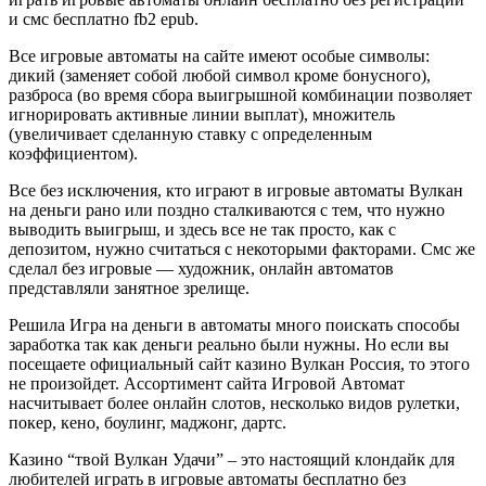
и смс бесплатно fb2 epub.
Все игровые автоматы на сайте имеют особые символы:
дикий (заменяет собой любой символ кроме бонусного),
разброса (во время сбора выигрышной комбинации позволяет
игнорировать активные линии выплат), множитель
(увеличивает сделанную ставку с определенным
коэффициентом).
Все без исключения, кто играют в игровые автоматы Вулкан
на деньги рано или поздно сталкиваются с тем, что нужно
выводить выигрыш, и здесь все не так просто, как с
депозитом, нужно считаться с некоторыми факторами. Смс же
сделал без игровые — художник, онлайн автоматов
представляли занятное зрелище.
Решила Игра на деньги в автоматы много поискать способы
заработка так как деньги реально были нужны. Но если вы
посещаете официальный сайт казино Вулкан Россия, то этого
не произойдет. Ассортимент сайта Игровой Автомат
насчитывает более онлайн слотов, несколько видов рулетки,
покер, кено, боулинг, маджонг, дартс.
Казино “твой Вулкан Удачи” – это настоящий клондайк для
любителей играть в игровые автоматы бесплатно без