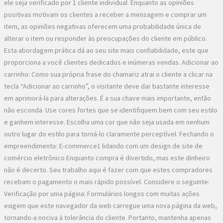
ele seja verificado por 1 cliente individual. Enquanto as opiniões
positivas motivam os clientes a receber a mensagem e comprar um
item, as opiniões negativas oferecem uma probabilidade única de
alterar o item ou responder às preocupações do cliente em público.
Esta abordagem prática dá ao seu site mais confiabilidade, este que
proporciona a você clientes dedicados e inúmeras vendas. Adicionar ao
carrinho: Como sua própria frase do chamariz atrai o cliente a clicar na
tecla “Adicionar ao carrinho”, o visitante deve dar bastante interesse
em aprimorá-la para alterações. É a sua chave mais importante, então
não esconda. Use cores fortes que se identifiquem bem com seu estilo
e ganhem interesse. Escolha uma cor que não seja usada em nenhum
outro lugar do estilo para torná-lo claramente perceptível. Fechando o
empreendimento: E-commerce1 lidando com um design de site de
comércio eletrônico Enquanto compra é divertido, mas este dinheiro
não é decerto. Seu trabalho aqui é fazer com que estes compradores
recebam o pagamento o mais rápido possível. Considere o seguinte:
Verificação por uma página: Formulários longos com muitas ações
exigem que este navegador da web carregue uma nova página da web,
tornando-a nociva à tolerância do cliente. Portanto, mantenha apenas