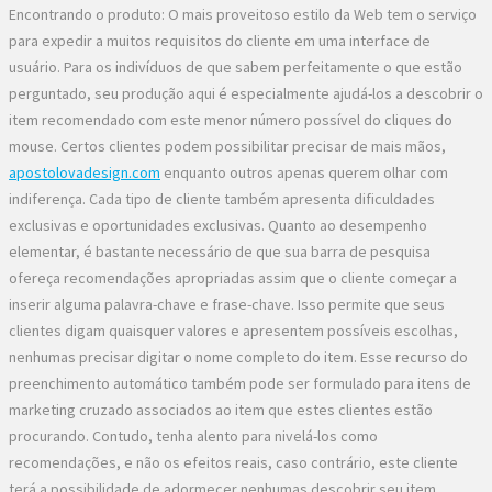
Encontrando o produto: O mais proveitoso estilo da Web tem o serviço
para expedir a muitos requisitos do cliente em uma interface de
usuário. Para os indivíduos de que sabem perfeitamente o que estão
perguntado, seu produção aqui é especialmente ajudá-los a descobrir o
item recomendado com este menor número possível do cliques do
mouse. Certos clientes podem possibilitar precisar de mais mãos,
apostolovadesign.com
enquanto outros apenas querem olhar com
indiferença. Cada tipo de cliente também apresenta dificuldades
exclusivas e oportunidades exclusivas. Quanto ao desempenho
elementar, é bastante necessário de que sua barra de pesquisa
ofereça recomendações apropriadas assim que o cliente começar a
inserir alguma palavra-chave e frase-chave. Isso permite que seus
clientes digam quaisquer valores e apresentem possíveis escolhas,
nenhumas precisar digitar o nome completo do item. Esse recurso do
preenchimento automático também pode ser formulado para itens de
marketing cruzado associados ao item que estes clientes estão
procurando. Contudo, tenha alento para nivelá-los como
recomendações, e não os efeitos reais, caso contrário, este cliente
terá a possibilidade de adormecer nenhumas descobrir seu item