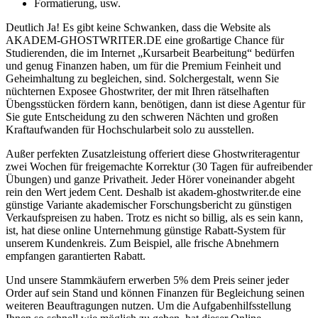
Formatierung, usw.
Deutlich Ja! Es gibt keine Schwanken, dass die Website als
AKADEM-GHOSTWRITER.DE eine großartige Chance für
Studierenden, die im Internet „Kursarbeit Bearbeitung“ bedürfen
und genug Finanzen haben, um für die Premium Feinheit und
Geheimhaltung zu begleichen, sind. Solchergestalt, wenn Sie
nüchternen Exposee Ghostwriter, der mit Ihren rätselhaften
Übengsstücken fördern kann, benötigen, dann ist diese Agentur für
Sie gute Entscheidung zu den schweren Nächten und großen
Kraftaufwanden für Hochschularbeit solo zu ausstellen.
Außer perfekten Zusatzleistung offeriert diese Ghostwriteragentur
zwei Wochen für freigemachte Korrektur (30 Tagen für aufreibender
Übungen) und ganze Privatheit. Jeder Hörer voneinander abgeht
rein den Wert jedem Cent. Deshalb ist akadem-ghostwriter.de eine
günstige Variante akademischer Forschungsbericht zu günstigen
Verkaufspreisen zu haben. Trotz es nicht so billig, als es sein kann,
ist, hat diese online Unternehmung günstige Rabatt-System für
unserem Kundenkreis. Zum Beispiel, alle frische Abnehmern
empfangen garantierten Rabatt.
Und unsere Stammkäufern erwerben 5% dem Preis seiner jeder
Order auf sein Stand und können Finanzen für Begleichung seinen
weiteren Beauftragungen nutzen. Um die Aufgabenhilfsstellung