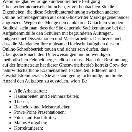
Wenn Sie glaubwürdige kundenorientierte Fertigung
Ghostwriterinternetseite brauchen, zuvor beobachten Sie die
Eigenheiten, die diese Schreibunternehmung zwischen anderen
Online-Schreibagenturen auf dem Ghostwriter Markt gegeneinander
abgrenzen. Wegen der Menge den dankbaren Gutachten von den
Studiosi, sieht man, dass der Site dauernde Sachkenntnisse bei der
Aufgabenmithilfe den Schülern mit begründeten Auftragen,
mitgerechnet Dissertationen und Masterarbeiten. Das bezeichnet,
dass die Mandanten Ihre mühsame Hochschulaufgaben diesem
Online-Schreibbetrieb trauen und sicher sein dürfen, dass
Übengsstück nach den Unterweisungen und notwendigen
methodischen Feinheit hergestellt sein muss. Nach der Bestimmung
auf der Internetseite hat dieser Ghostwriterbetrieb korrekt Crew der
naturwirtschaftliche Examensarbeit-Fachleuten, Editoren und
Geschäftsfreunberater. Sie alle sind genug fachkundig, um breite
Anzahl den Aufgaben zu ausstellen, wie z.B.:
Alle Arbeitsarten;
Hausarbeiten und Seminararbeiten;
Thesen;
Bachelor- und Meisterarbeiten;
Powe-Point-Präsentationen;
Film- und Buchrkritik;
Mathe-Aufgaben;
Korrekturlesen;