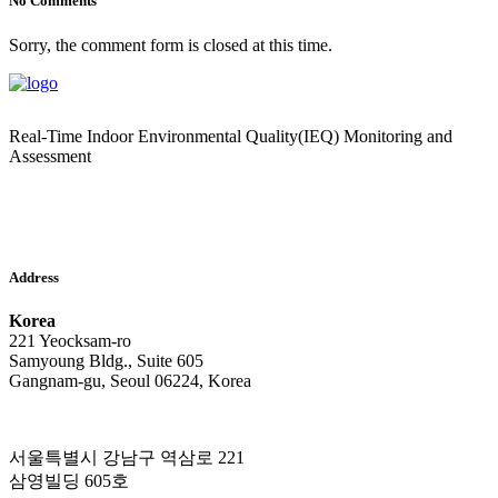
No Comments
Sorry, the comment form is closed at this time.
Real-Time Indoor Environmental Quality(IEQ) Monitoring and
Assessment
Address
Korea
221 Yeocksam-ro
Samyoung Bldg., Suite 605
Gangnam-gu, Seoul 06224, Korea
서울특별시 강남구 역삼로 221
삼영빌딩 605호