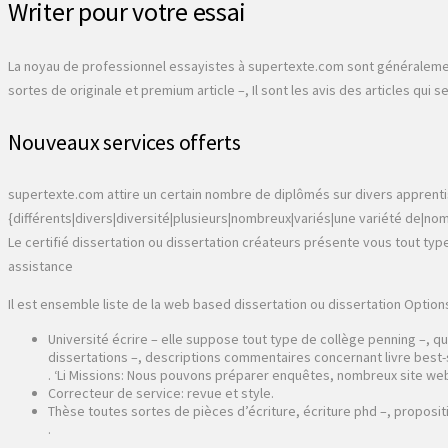
Writer pour votre essai
La noyau de professionnel essayistes à supertexte.com sont généralement 
sortes de originale et premium article –, Il sont les avis des articles q
Nouveaux services offerts
supertexte.com attire un certain nombre de diplômés sur divers apprentis
{différents|divers|diversité|plusieurs|nombreux|variés|une variété de|n
Le certifié dissertation ou dissertation créateurs présente vous tout typ
assistance
Il est ensemble liste de la web based dissertation ou dissertation Optio
Université écrire – elle suppose tout type de collège penning –, 
dissertations –, descriptions commentaires concernant livre best
. ‘Li Missions: Nous pouvons préparer enquêtes, nombreux site web
Correcteur de service: revue et style.
Thèse toutes sortes de pièces d’écriture, écriture phd –, proposi
.