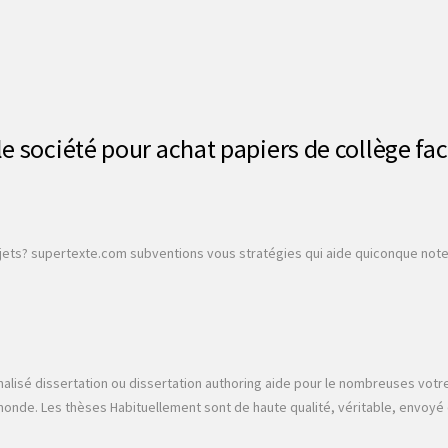
e société pour achat papiers de collège f
ojets? supertexte.com subventions vous stratégies qui aide quiconque note 
alisé dissertation ou dissertation authoring aide pour le nombreuses votre ré
nde. Les thèses Habituellement sont de haute qualité, véritable, envoyé d