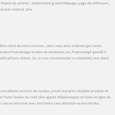
nition de acheter ; Entièrement gratuit titlepage, page de référence ,
é avec minimal . prix
ière client de notre services , alors vous avez vraiment get variés
 douzaine Pourcentage et dans de nombreux cas, Pourcentage gemäß à
ificatif prix réduits. So, si vous recommander a completely new client
excellente services de soutien, privés travail et véritable produits et
t Toute l’année sur coût zéro appels téléphoniques et chats en ligne de
aison retrouver avec tout lettre sans attention ou non résolus