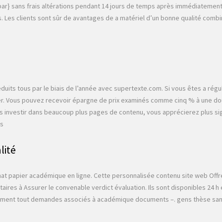
} sans frais altérations pendant 14 jours de temps après immédiatement fi
. Les clients sont sûr de avantages de a matériel d’un bonne qualité combin
uits tous par le biais de l’année avec supertexte.com. Si vous êtes a régul
eter. Vous pouvez recevoir épargne de prix examinés comme cinq % à une
 investir dans beaucoup plus pages de contenu, vous apprécierez plus sign
es
lité
hat papier académique en ligne. Cette personnalisée contenu site web Offre 
es à Assurer le convenable verdict évaluation. Ils sont disponibles 24 h e
ement tout demandes associés à académique documents –. gens thèse sans r