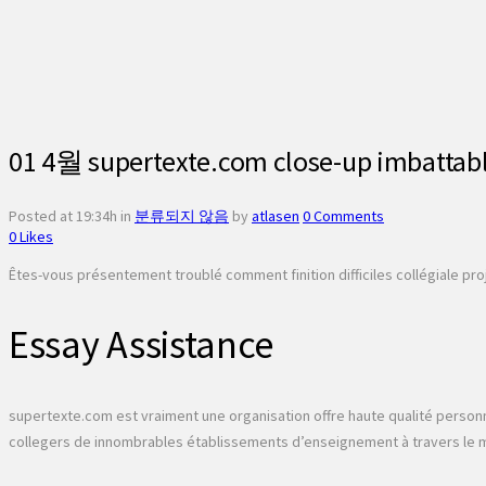
01 4월
supertexte.com close-up imbattabl
Posted at 19:34h
in
분류되지 않음
by
atlasen
0 Comments
0
Likes
Êtes-vous présentement troublé comment finition difficiles collégiale pr
Essay Assistance
supertexte.com est vraiment une organisation offre
haute qualité personn
collegers de innombrables établissements d’enseignement à travers le mo