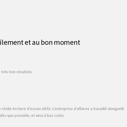
acilement et au bon moment
très bon résultats.
elle écriture d’essais défis. L’entreprise d’affaires a travaillé alongwith
ès que possible, et ainsi à bas coûts.