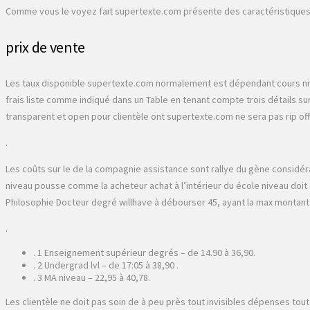
Comme vous le voyez fait supertexte.com présente des caractéristiques au-
prix de vente
Les taux disponible supertexte.com normalement est dépendant cours nivea
frais liste comme indiqué dans un Table en tenant compte trois détails su
transparent et open pour clientèle ont supertexte.com ne sera pas rip o
.
Les coûts sur le de la compagnie assistance sont rallye du gène considér
niveau pousse comme la acheteur achat à l’intérieur du école niveau doit
Philosophie Docteur degré willhave à débourser 45, ayant la max montant 
.
. 1 Enseignement supérieur degrés – de 14.90 à 36,90.
. 2 Undergrad lvl – de 17:05 à 38,90 .
. 3 MA niveau – 22,95 à 40,78.
Les clientèle ne doit pas soin de à peu près tout invisibles dépenses t