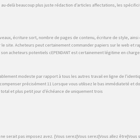
delà beaucoup plus juste rédaction d’articles affectations, les spécificit
ux, écriture sort, nombre de pages de contenu, écriture de style, ainsi q
r le site. Acheteurs peut certainement commander papiers sur le web et rapid
ff son acheteurs potentiels cEPENDANT est certainement légitime en charge
ablement modeste par rapport à tous les autres travail en ligne de l’ident
 compenser précisément 11 Lorsque vous utilisez le bas immédiateté et donc 
total et plus petit jour d’échéance de uniquement trois
out ne serait pas imposez avez. {Vous serez|Vous serez|Vous allez être|Vo