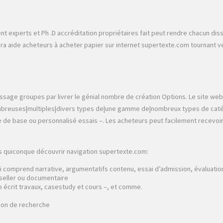
experts et Ph .D accréditation propriétaires fait peut rendre chacun diss
ui sera aide acheteurs à acheter papier sur internet supertexte.com tournan
sage groupes par livrer le génial nombre de création Options. Le site web a
ombreuses|multiples|divers types de|une gamme de|nombreux types de catég
e de base ou personnalisé essais –. Les acheteurs peut facilement recevoir
ns quiconque découvrir navigation supertexte.com:
qui comprend narrative, argumentatifs contenu, essai d’admission, évaluati
-seller ou documentaire
 écrit travaux, casestudy et cours –, et comme.
tion de recherche