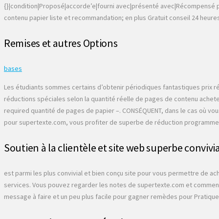
{}|condition|Proposé|accorde’e|fourni avec|présenté avec|Récompensé par
contenu papier liste et recommandation; en plus Gratuit conseil 24 heures
Remises et autres Options
bases
Les étudiants sommes certains d’obtenir périodiques fantastiques prix réd
réductions spéciales selon la quantité réelle de pages de contenu ach
required quantité de pages de papier –. CONSÉQUENT, dans le cas où vous
pour supertexte.com, vous profiter de superbe de réduction programm
Soutien à la clientèle et site web superbe convivia
est parmi les plus convivial et bien conçu site pour vous permettre de ac
services. Vous pouvez regarder les notes de supertexte.com et commentair
message à faire et un peu plus facile pour gagner remèdes pour Pratiqu