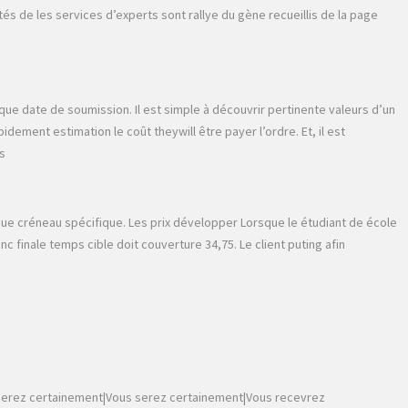
és de les services d’experts sont rallye du gène recueillis de la page
ue date de soumission. Il est simple à découvrir pertinente valeurs d’un
ement estimation le coût theywill être payer l’ordre. Et, il est
s
ique créneau spécifique. Les prix développer Lorsque le étudiant de école
finale temps cible doit couverture 34,75. Le client puting afin
us serez certainement|Vous serez certainement|Vous recevrez